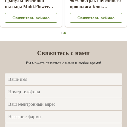
Оптовая торговля
10-HDA 2%
натуральным пчелиным
Органическое свежее
медом Сидрный мед
маточное молочко
Свяжитесь сейчас
Свяжитесь сейчас
100% натуральные
натуральное пищевое
продукты пчелы из
Китая
Свяжитесь с нами
Вы можете связаться с нами в любое время!