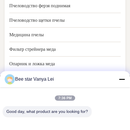
Пчеловодство ферзя поднимая
Пчеловодство щетки пчелы
Медицина пчелы
Фильтр стрейнера меда
Опарник и ложка меда
Bee star Vanya Lei
7:36 PM
ЗВЕЗДА ПЧЕЛЫ ДЛЯ ТОГО ЧТОБЫ ВОСПЕТЬ ВАШУ
Good day, what product are you looking for?
ЧУДЕСНУЮ ЖИЗНЬ МЕДА