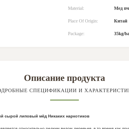
Material:
Мед п
Place Of Origin:
Китай
Package:
35kg/b
Описание продукта
ОДРОБНЫЕ СПЕЦИФИКАЦИИ И ХАРАКТЕРИСТИ
ий сырой липовый мёд Никаких наркотиков
 является относительно редким видом деревьев, в то время как дру