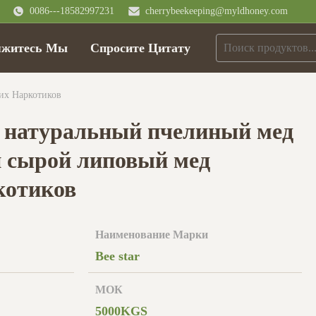
0086---18582997231
cherrybeekeeping@myldhoney.com
яжитесь Мы
Спросите Цитату
их Наркотиков
 натуральный пчелиный мед
 сырой липовый мед
котиков
Наименование Марки
Bee star
МОК
5000KGS