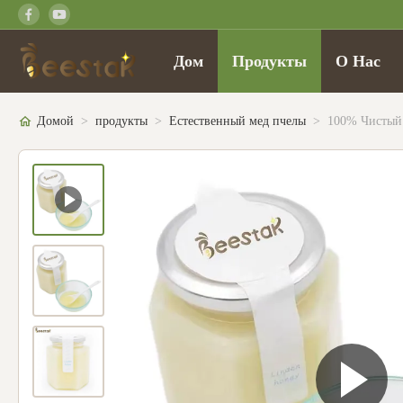
Дом
Продукты
О Нас
Домой
>
продукты
>
Естественный мед пчелы
>
100% Чистый