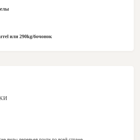
челы
arrel или 290kg/бочонок
КИ
гие виды деревьев почти по всей стране.