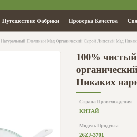
Путешествие Фабрики
Проверка Качества
Св
 Натуральный Пчелиный Мед Органический Сырой Липовый Мед Никак
100% чистый
органический
Никаких нар
Страна Происхождения
КИТАЙ
Модель Продукта
26ZJ-3701