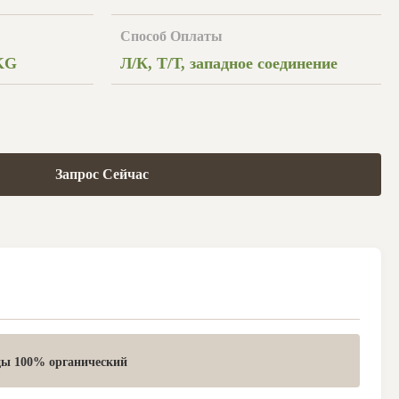
Способ Оплаты
KG
Л/К, Т/Т, западное соединение
Запрос Сейчас
ды 100% органический