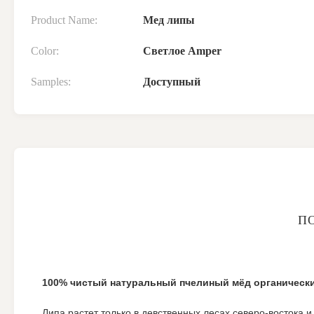
Product Name:
Мед липы
Color:
Светлое Amper
Samples:
Доступный
П
100% чистый натуральный пчелиный мёд органическ
Липа растет только в девственных лесах северо-востока и