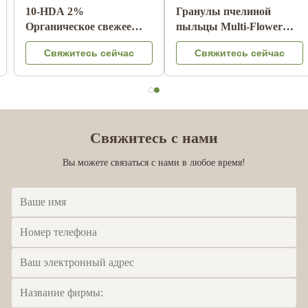
Оптовая торговля
10-HDA 2%
натуральным пчелиным
Органическое свежее
медом Сидрный мед
маточное молочко
Свяжитесь сейчас
Свяжитесь сейчас
100% натуральные
натуральное пищевое
продукты пчелы из
Китая
Свяжитесь с нами
Вы можете связаться с нами в любое время!