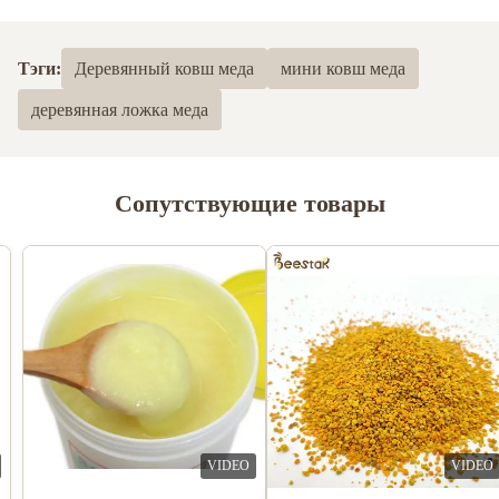
5.0
На основе 50 недавних обзоров
Тэги:
Деревянный ковш меда
мини ковш меда
5
100%
деревянная ложка меда
4
0
3
0
2
0
1
0
Сопутствующие товары
Alexander skyler
A
Jun 12.2024
I received the items, it's amazing, the quantity is very high, I will
make an order again very soon.
VIDEO
VIDEO