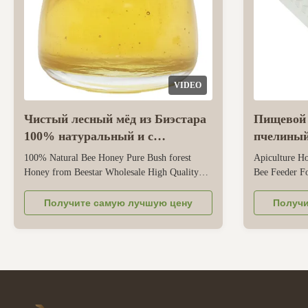
VIDEO
Чистый лесный мёд из Биэстара
Пищевой
100% натуральный и с
пчелины
пониженным содержанием
цвет Лег
100% Natural Bee Honey Pure Bush forest
Apiculture Ho
сахара 71,7%
Пчеловод
Honey from Beestar Wholesale High Quality
Bee Feeder Fo
пыльцы
One of the hot sales honey, produced from
Product Overv
natural and without any manually added
designed for 
Получите самую лучшую цену
Получи
ingredients. We collect the honey directly from
Made from foo
our own bee farm and send them to the
for bees while
processing and filling process. The whole
Food-grade pla
process ...