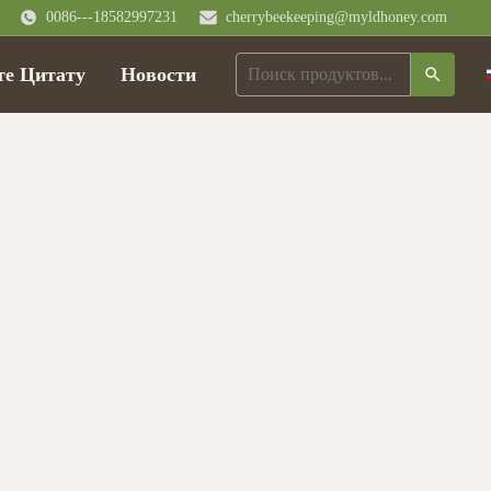
0086---18582997231
cherrybeekeeping@myldhoney.com
те Цитату
Новости