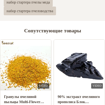
набор стартера пчелы меда
4
0
3
0
набор стартера пчеловодства
2
0
1
0
Сопутствующие товары
Dayne Stephen
D
Jul 10.2024
Thank you for Cherry's enthusiastic help in answering my
questions and keeping track of the goods until they are delivered
to me.
VIDEO
VIDEO
Гранулы пчелиной
90% экстракт пчелиного
пыльцы Multi-Flower
прополиса Блок