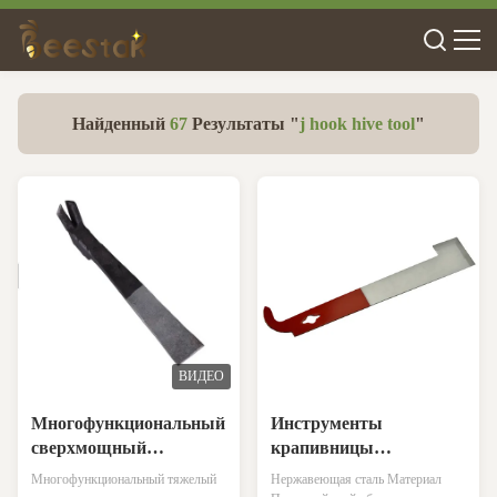
Найденный
67
Результаты "
j hook hive tool
"
ВИДЕО
Многофункциональный
Инструменты
сверхмощный
крапивницы
инструмент
оборудования
Многофункциональный тяжелый
Нержавеющая сталь Материал
крапивницы утюга
крапивницы пчелы